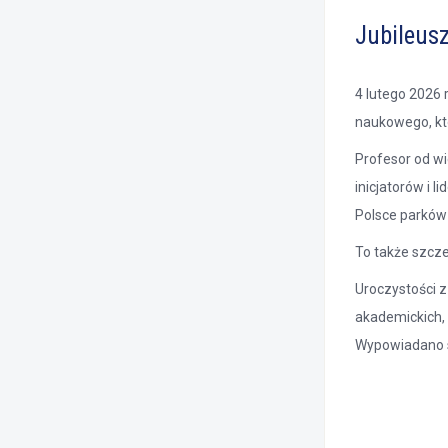
Jubileus
4 lutego 2026 
naukowego, któ
Profesor od wi
inicjatorów i 
Polsce parków 
To także szcz
Uroczystości z
akademickich, 
Wypowiadano sł