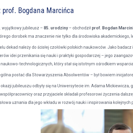
z prof. Bogdana Marcińca
r. wyjątkowy jubileusz –
85. urodziny
– obchodził
prof. Bogdan Marcin
rego dorobek ma znaczenie nie tylko dla środowiska akademickiego, lec
elu dekad należy do ścisłej czołówki polskich naukowców. Jako badacz
liderów idei przenikania się nauki i praktyki gospodarczej – jego zaa
naukowo-technologicznych, który stał się istotnym ośrodkiem wsparcia
ególna postać dla Stowarzyszenia Absolwentów – był bowiem inicjatore
 okazji jubileuszu odbyły się na Uniwersytecie im. Adama Mickiewicza,
współpracownicy oraz przyjaciele składali profesorowi życzenia dalsze
owa uznania dla jego wkładu w rozwój nauki i inspirowania kolejnych 