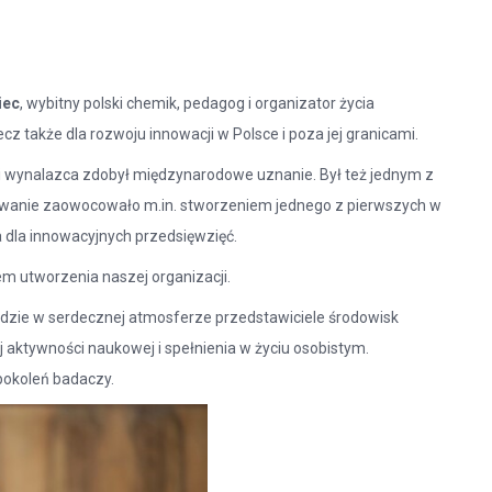
iec
, wybitny polski chemik, pedagog i organizator życia
z także dla rozwoju innowacji w Polsce i poza jej granicami.
 i wynalazca zdobył międzynarodowe uznanie. Był też jednym z
ngażowanie zaowocowało m.in. stworzeniem jednego z pierwszych w
 dla innowacyjnych przedsięwzięć.
m utworzenia naszej organizacji.
 gdzie w serdecznej atmosferze przedstawiciele środowisk
j aktywności naukowej i spełnienia w życiu osobistym.
pokoleń badaczy.